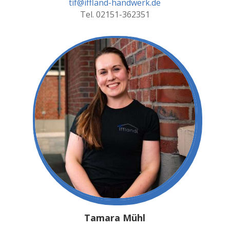
tif@iffland-handwerk.de
Tel. 02151-362351
Tamara Mühl