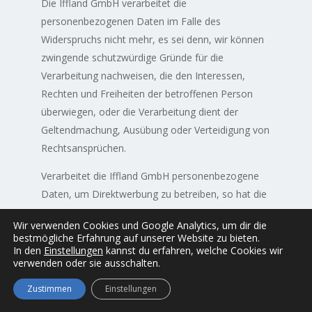
Die Iffland GmbH verarbeitet die
personenbezogenen Daten im Falle des
Widerspruchs nicht mehr, es sei denn, wir können
zwingende schutzwürdige Gründe für die
Verarbeitung nachweisen, die den Interessen,
Rechten und Freiheiten der betroffenen Person
überwiegen, oder die Verarbeitung dient der
Geltendmachung, Ausübung oder Verteidigung von
Rechtsansprüchen.
Verarbeitet die Iffland GmbH personenbezogene
Daten, um Direktwerbung zu betreiben, so hat die
betroffene Person das Recht, jederzeit Widerspruch
Wir verwenden Cookies und Google Analytics, um dir die
gegen die Verarbeitung der personenbezogenen
bestmögliche Erfahrung auf unserer Website zu bieten.
Daten zum Zwecke derartiger Werbung einzulegen.
In den
Einstellungen
kannst du erfahren, welche Cookies wir
verwenden oder sie ausschalten.
Dies gilt auch für das Profiling, soweit es mit solcher
Direktwerbung in Verbindung steht. Widerspricht die
Zustimmen
Einstellungen
betroffene Person gegenüber der Iffland GmbH der